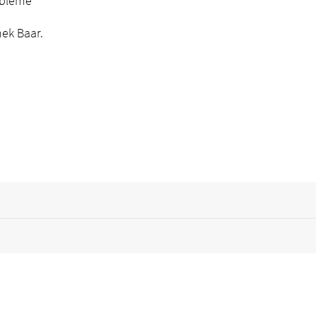
obleme
hek Baar.