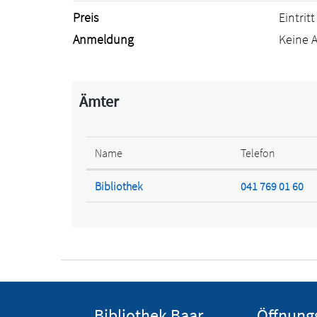
Preis
Eintritt 
Anmeldung
Keine 
Ämter
Name
Telefon
Bibliothek
041 769 01 60
Fusszeile
Bibliothek Baar
Öffnung